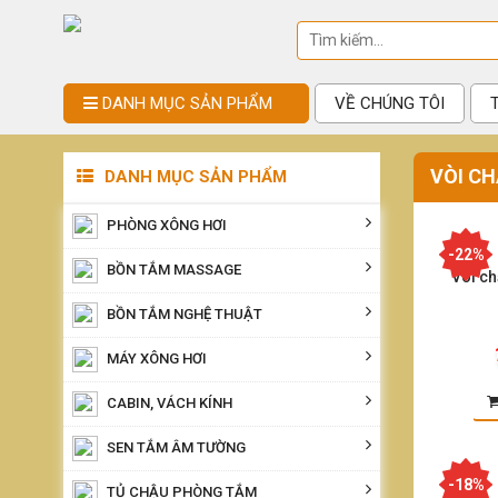
DANH MỤC SẢN PHẨM
VỀ CHÚNG TÔI
VÒI C
DANH MỤC SẢN PHẨM
PHÒNG XÔNG HƠI
-22%
BỒN TẮM MASSAGE
Vòi ch
BỒN TẮM NGHỆ THUẬT
MÁY XÔNG HƠI
CABIN, VÁCH KÍNH
SEN TẮM ÂM TƯỜNG
-18%
TỦ CHẬU PHÒNG TẮM