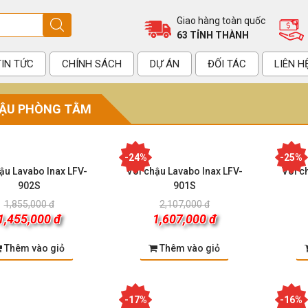
Giao hàng toàn quốc
63 TỈNH THÀNH
TIN TỨC
CHÍNH SÁCH
DỰ ÁN
ĐỐI TÁC
LIÊN H
HẬU PHÒNG TẰM
-24%
-25%
ậu Lavabo Inax LFV-
Vòi chậu Lavabo Inax LFV-
Vòi c
902S
901S
1,855,000 đ
2,107,000 đ
1,455,000 đ
1,607,000 đ
Thêm vào giỏ
Thêm vào giỏ
-17%
-16%