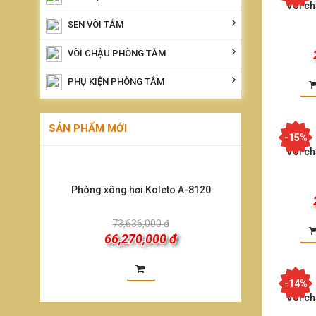
Vòi ch
SEN VÒI TẮM
VÒI CHẬU PHÒNG TẰM
PHỤ KIỆN PHÒNG TẮM
SẢN PHẨM MỚI
-15%
Vòi ch
Phòng xông hơi Koleto A-8120
73,636,000 đ
66,270,000 đ
-14%
Vòi ch