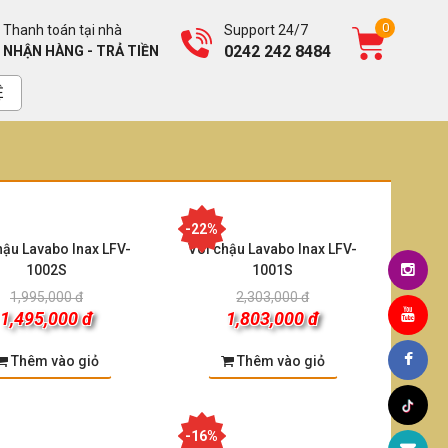
0
Thanh toán tại nhà
Support 24/7
0242 242 8484
NHẬN HÀNG - TRẢ TIỀN
Ệ
-22%
hậu Lavabo Inax LFV-
Vòi chậu Lavabo Inax LFV-
1002S
1001S
1,995,000 đ
2,303,000 đ
1,495,000 đ
1,803,000 đ
Thêm vào giỏ
Thêm vào giỏ
-16%