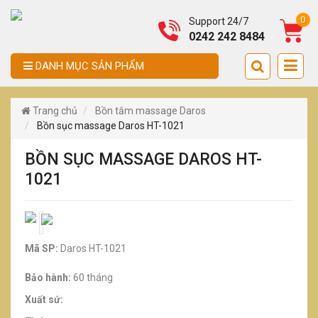
0
Support 24/7
0242 242 8484
DANH MỤC SẢN PHẨM
Trang chủ
Bồn tắm massage Daros
Bồn sục massage Daros HT-1021
BỒN SỤC MASSAGE DAROS HT-
1021
Mã SP:
Daros HT-1021
Bảo hành:
60 tháng
Xuất sứ: