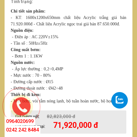
Tình trạng:
Chi tiết sản phẩm:
- KT: 1600x1200x650mm chất liệu Acrylic trắng giá bán
71.920.000đ - Chất liệu Acrylic ngọc trai giá bán 87.650.000đ.
Nguồn điện:
- Điện áp : AC 220V±15%
- Tần số : 50Hz±5Hz
Công suất bơm:
- Bơm 1 : 1.1KW
Nguồn nước:
- Áp lực thường : 0,2÷0,4MP
- Mực nước : 70 - 80%
- Đường cấp nước : Ø15
- Đường thoát nước : Ø42÷48
Thiết bị đi kèm:
- Máy bơm, vòi tắm nóng lạnh, bộ tuần hoàn nước, bộ họng sục.
82,823,000 đ
Giá niêm yết:
0964020699
71,920,000 đ
Giá khuyến mại:
0242 242 8484