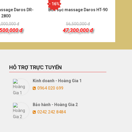
- 16%
assage Daros DR-
Bồn sục massage Daros HT-90
2800
,000,000 đ
56,500,000 đ
500,000 đ
47,300,000 đ
HỖ TRỢ TRỰC TUYẾN
Kinh doanh - Hoàng Gia 1
0964 020 699
Bảo hành - Hoàng Gia 2
0242 242 8484