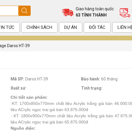
Giao hàng toàn quốc
63 TỈNH THÀNH
TIN TỨC
CHÍNH SÁCH
DỰ ÁN
ĐỐI TÁC
LIÊN H
sage Daros HT-39
Mã SP:
Daros HT-39
Bảo hành:
60 tháng
Xuất sứ:
Tình trạng:
Chi tiết sản phẩm:
-KT: 1700x850x770mm chất liệu Acrylic trắng giá bán 46.000.0
liệu ACrylic ngọc trai giá bán 63.875.000đ
- KT: 1800x900x770mm
chất liệu Acrylic trắng giá bán 47.875.
liệu ACrylic ngọc trai giá bán 65.875.000đ
Nguồn điện: