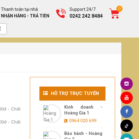
0
Thanh toán tại nhà
Support 24/7
0242 242 8484
NHẬN HÀNG - TRẢ TIỀN
Ệ
HỖ TRỢ TRỰC TUYẾN
Kinh doanh -
00đ - Chất
Hoàng Gia 1
0964 020 699
000đ - Chất
Bảo hành - Hoàng