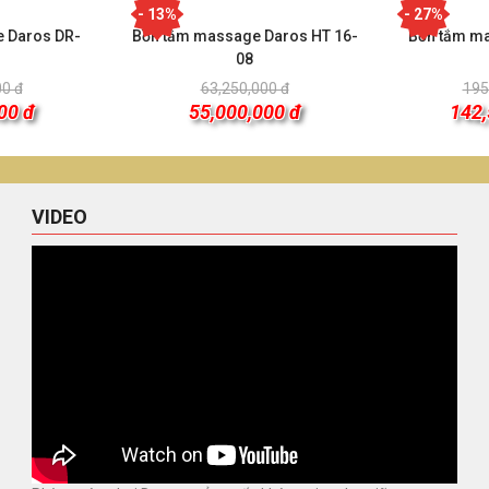
- 13%
- 27%
e Daros DR-
Bồn tắm massage Daros HT 16-
Bồn tắm m
08
00 đ
63,250,000 đ
195
00 đ
55,000,000 đ
142,
VIDEO