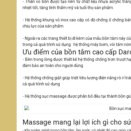
- Thân vỏ bồn được tạo nên từ chất liệu nhựa acrylic trắ
nhiệt tốt, tăng tính thẩm mỹ và tuổi thọ sản phẩm.
- Hệ thống khung vỏ inox cao cấp có độ chống ố chống bá
chịu lực của sản phẩm.
- Ngoài ra các trang thiết bị đi kèm của mẫu bồn tắm này cũn
trong cả quá trình sử dụng : hệ thống máy bơm, vòi tắm nóng 
Ưu điểm của bồn tắm cao cấp Da
- Bên trong lòng được thiết kế hệ thống chống trơn trượt h
đảm bảo an toàn cho người dùng
- Hệ thống chống giật giúp triệt tiêu lượng điện năng rò rỉ 
cả quá trình sử dụng
- Hệ thống sục massage được phân bố đều tại thành bồn giú
Massage mang lại lợi ích gì cho sư
- Khi ngâm mình trong bồn tắm, làn nước có nhiệt độ cao giúp cá