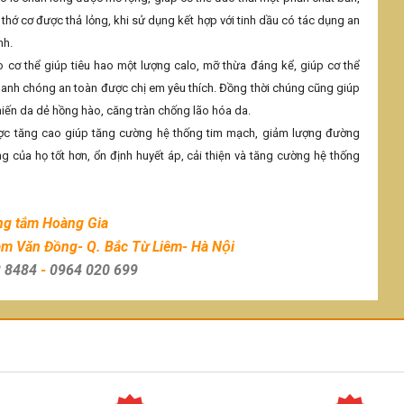
 thớ cơ được thả lỏng, khi sử dụng kết hợp với tinh dầu có tác dụng an
nh.
 cơ thể giúp tiêu hao một lượng calo, mỡ thừa đáng kể, giúp cơ thể
hanh chóng an toàn được chị em yêu thích. Đồng thời chúng cũng giúp
hiến da dẻ hồng hào, căng tràn chống lão hóa da.
ợc tăng cao giúp tăng cường hệ thống tim mạch, giảm lượng đường
 của họ tốt hơn, ổn định huyết áp, cải thiện và tăng cường hệ thống
̀ng tắm Hoàng Gia
̣m Văn Đồng- Q. Bắc Từ Liêm- Hà Nội
 8484
-
0964 020 699