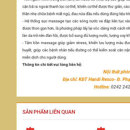
cặn bã ra ngoài thanh lọc cơ thể, khiến cơ thể được thư giãn, các
thần nhẹ chữa bệnh mất ngủ, đau nửa đầu nếu dùng đúng liệu trì
- Hệ thống sục massage tạo các sóng nước va đập liên tục vào
được thon gọn hơn, là phương pháp lấy lại vóc dáng một cách n
làn da trở nên đàn hồi, được bổ sung đủ lượng nước, lượng oxy k
- Tắm bồn massage giúp giảm stress, khiến lưu lượng máu đư
huyết, giúp các bệnh nhân tiểu đường có thể kiểm soát cân nặng
miễn dịch cho người dùng.
Thông tin chi tiết vui lòng liên hệ:
Nội thất pho
Địa chỉ: KĐT Handi Resco- Đ. Pha
Hotline:
0242 242
SẢN PHẨM LIÊN QUAN