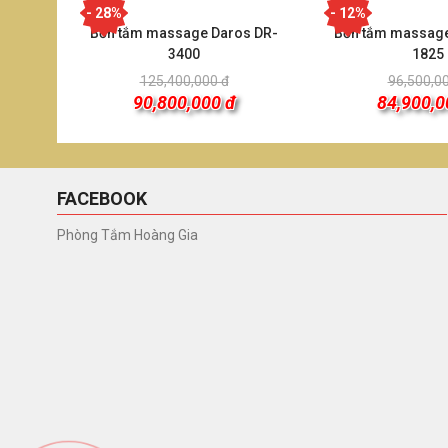
- 28%
- 12%
Bồn tắm massage Daros DR-
Bồn tắm massag
3400
1825
125,400,000 đ
96,500,0
90,800,000 đ
84,900,0
FACEBOOK
Phòng Tắm Hoàng Gia