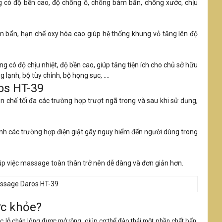
ng có độ bền cao, độ chống ố, chống bám bẩn, chống xước, chịu
m bẩn, hạn chế oxy hóa cao giúp hệ thống khung vỏ tăng lên độ
g có độ chịu nhiệt, độ bền cao, giúp tăng tiện ích cho chủ sở hữu
lạnh, bộ tùy chỉnh, bộ họng sục, ....
ros HT-39
ạn chế tối đa các trường hợp trượt ngã trong và sau khi sử dụng,
tránh các trường hợp điện giật gây nguy hiểm đến người dùng trong
p việc massage toàn thân trở nên dễ dàng và đơn giản hơn.
́c khỏe?
c lỗ chân lông được mở rộng, giúp cơ thể đào thải một phần chất bẩn,