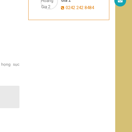
Gia 2
0242 242 8484
 họng sục