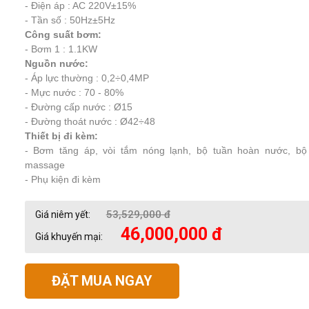
- Điện áp : AC 220V±15%
- Tần số : 50Hz±5Hz
Công suất bơm:
- Bơm 1 : 1.1KW
Nguồn nước:
- Áp lực thường : 0,2÷0,4MP
- Mực nước : 70 - 80%
- Đường cấp nước : Ø15
- Đường thoát nước : Ø42÷48
Thiết bị đi kèm:
- Bơm tăng áp, vòi tắm nóng lạnh, bộ tuần hoàn nước, bộ
massage
- Phụ kiện đi kèm
53,529,000 đ
Giá niêm yết:
46,000,000 đ
Giá khuyến mại:
ĐẶT MUA NGAY