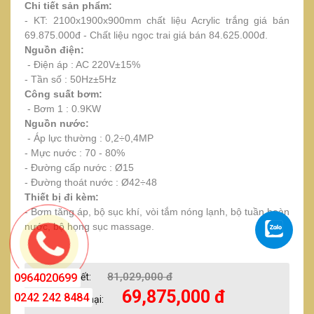
Chi tiết sản phẩm:
- KT: 2100x1900x900mm chất liệu Acrylic trắng giá bán
69.875.000đ - Chất liệu ngọc trai giá bán 84.625.000đ.
Nguồn điện:
- Điện áp : AC 220V±15%
- Tần số : 50Hz±5Hz
Công suất bơm:
- Bơm 1 : 0.9KW
Nguồn nước:
- Áp lực thường : 0,2÷0,4MP
- Mực nước : 70 - 80%
- Đường cấp nước : Ø15
- Đường thoát nước : Ø42÷48
Thiết bị đi kèm:
- Bơm tăng áp, bộ sục khí, vòi tắm nóng lạnh, bộ tuần hoàn
nước, bộ họng sục massage.
81,029,000 đ
0964020699
Giá niêm yết:
69,875,000 đ
0242 242 8484
Giá khuyến mại: