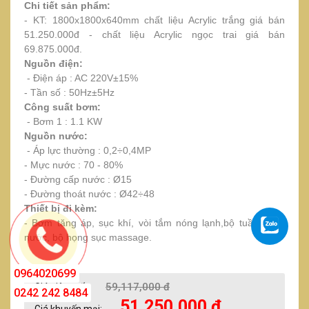
Chi tiết sản phẩm:
- KT: 1800x1800x640mm chất liệu Acrylic trắng giá bán
51.250.000đ - chất liệu Acrylic ngọc trai giá bán
69.875.000đ.
Nguồn điện:
- Điện áp : AC 220V±15%
- Tần số : 50Hz±5Hz
Công suất bơm:
- Bơm 1 : 1.1 KW
Nguồn nước:
- Áp lực thường : 0,2÷0,4MP
- Mực nước : 70 - 80%
- Đường cấp nước : Ø15
- Đường thoát nước : Ø42÷48
Thiết bị đi kèm:
- Bơm tăng áp, sục khí, vòi tắm nóng lạnh,bộ tuần hoàn
nước, bộ họng sục massage.
0964020699
59,117,000 đ
Giá niêm yết:
0242 242 8484
51,250,000 đ