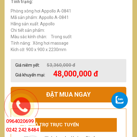
Tình trạng:
Phòng xông hơi Appollo A-0841
Mã sản phẩm: Appollo A-0841
Hãng sản xuất: Appollo
Chi tiết sản phẩm:
Màu sắc kính chắn: Trong suốt
Tính năng: Xông hơi massage
Kích cỡ: 900 x 900 x 2230mm
53,360,000 đ
Giá niêm yết:
48,000,000 đ
Giá khuyến mại:
ĐẶT MUA NGAY
0964020699
HỖ TRỢ TRỰC TUYẾN
0242 242 8484