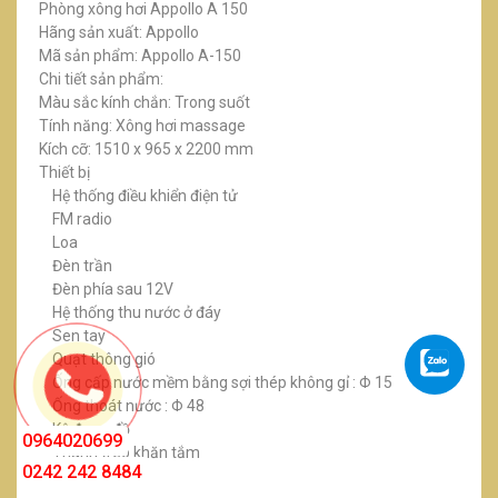
Phòng xông hơi Appollo A 150
Hãng sản xuất: Appollo
Mã sản phẩm: Appollo A-150
Chi tiết sản phẩm:
Màu sắc kính chắn: Trong suốt
Tính năng: Xông hơi massage
Kích cỡ: 1510 x 965 x 2200 mm
Thiết bị
Hệ thống điều khiển điện tử
FM radio
Loa
Đèn trần
Đèn phía sau 12V
Hệ thống thu nước ở đáy
Sen tay
Quạt thông gió
Ống cấp nước mềm bằng sợi thép không gỉ : Φ 15
Ống thoát nước : Φ 48
Kệ đựng đồ
0964020699
Thanh treo khăn tắm
0242 242 8484