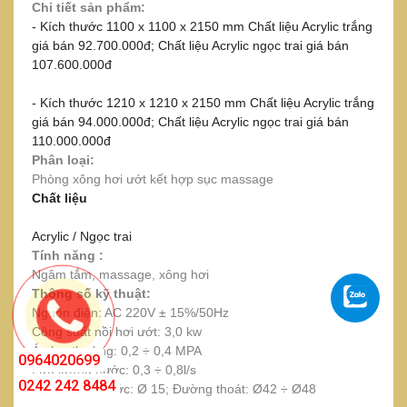
Chi tiết sản phẩm:
- Kích thước 1100 x 1100 x 2150 mm Chất liệu Acrylic trắng
giá bán 92.700.000đ; Chất liệu Acrylic ngọc trai giá bán
107.600.000đ
- Kích thước 1210 x 1210 x 2150 mm Chất liệu Acrylic trắng
giá bán 94.000.000đ; Chất liệu Acrylic ngọc trai giá bán
110.000.000đ
Phân loại:
Phòng xông hơi ướt kết hợp sục massage
Chất liệu
Acrylic / Ngọc trai
Tính năng :
Ngâm tắm, massage, xông hơi
Thông số kỹ thuật:
Nguồn điện: AC 220V ± 15%/50Hz
Công suất nồi hơi ướt: 3,0 kw
Áp lực thường: 0,2 ÷ 0,4 MPA
0964020699
Lưu lượng nước: 0,3 ÷ 0,8l/s
0242 242 8484
Đường cấp nước: Ø 15; Đường thoát: Ø42 ÷ Ø48