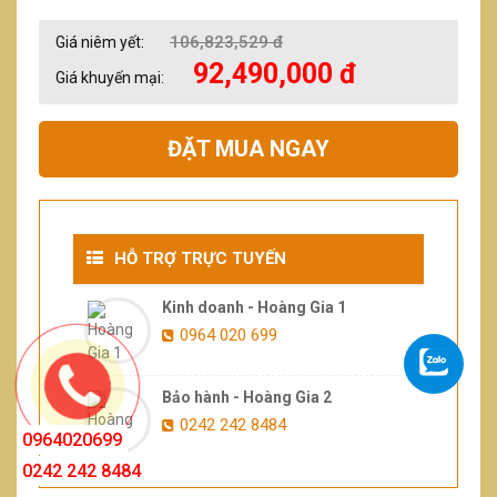
106,823,529 đ
Giá niêm yết:
92,490,000 đ
Giá khuyến mại:
ĐẶT MUA NGAY
HỖ TRỢ TRỰC TUYẾN
Kinh doanh - Hoàng Gia 1
0964 020 699
Bảo hành - Hoàng Gia 2
0242 242 8484
0964020699
0242 242 8484