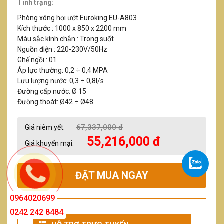
Tình trạng:
Phòng xông hơi ướt Euroking EU-A803
Kích thước : 1000 x 850 x 2200 mm
Màu sắc kính chắn : Trong suốt
Nguồn điện : 220-230V/50Hz
Ghế ngồi : 01
Áp lực thường: 0,2 ÷ 0,4 MPA
Lưu lượng nước: 0,3 ÷ 0,8l/s
Đường cấp nước: Ø 15
Đường thoát: Ø42 ÷ Ø48
67,337,000 đ
Giá niêm yết:
55,216,000 đ
Giá khuyến mại:
ĐẶT MUA NGAY
0964020699
0242 242 8484