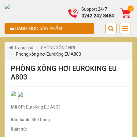
0
Support 24/7
0242 242 8484
DANH MỤC SẢN PHẨM
Trang chủ
PHÒNG XÔNG HƠI
Phòng xông hơi EuroKing EU A803
PHÒNG XÔNG HƠI EUROKING EU
A803
Mã SP:
EuroKing EU A803
Bảo hành:
36 Tháng
Xuất sứ: