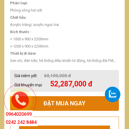
Phân loại:
Phòng xông hơi ướt
Chất liệu:
Acrylic trắng/ acrylic ngọc trai
Kích thước :
+ 1000 x 900 x 2200mm
+ 1200 x 900 x 2200mm
Thiết bị đi kèm
Sen vòi, đèn trần, hệ thống điều khiển tử động, hệ thống đài FM,..
60,100,000 đ
Giá niêm yết:
52,287,000 đ
Giá khuyến mại:
ĐẶT MUA NGAY
0964020699
0242 242 8484