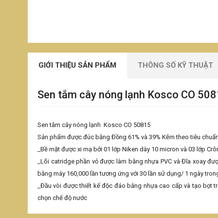
GIỚI THIỆU SẢN PHẨM
THÔNG SỐ KỸ THUẬT
Sen tắm cây nóng lạnh Kosco CO 50
Sen tắm cây nóng lạnh Kosco CO 50815
Sản phẩm được đúc bằng Đồng 61% và 39% Kẽm theo tiêu chuẩ
_Bề mặt được xi mạ bởi 01 lớp Niken dày 10 micron và 03 lớp Cr
_Lõi catridge phần vỏ được làm bằng nhựa PVC và Đĩa xoay đượ
bằng máy 160,000 lần tương ứng với 30 lần sử dụng/ 1 ngày trong
_Đầu vòi được thiết kế độc đáo bằng nhựa cao cấp và tạo bọt t
chọn chế độ nước