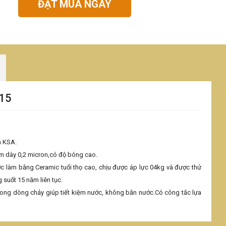
ĐẶT MUA NGAY
815
n KSA.
ôm dày 0,2 micron,có độ bóng cao.
c làm bằng Ceramic tuổi thọ cao, chịu được áp lực 04kg và được thử
 suốt 15 năm liên tục.
rong dòng chảy giúp tiết kiệm nước, không bắn nước.Có công tắc lựa