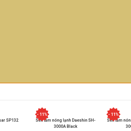
- 11%
- 11%
sar SP132
Sen tắm nóng lạnh Daeshin SH-
Sen tắm nón
3000A Black
30