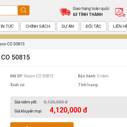
Giao hàng toàn quốc
63 TỈNH THÀNH
TIN TỨC
CHÍNH SÁCH
DỰ ÁN
ĐỐI TÁC
LIÊN H
osco CO 50815
CO 50815
Mã SP:
Kosco CO 50815
Bảo hành:
5 năm
Xuất sứ:
Tình trạng:
5,120,000 đ
Giá niêm yết:
4,120,000 đ
Giá khuyến mại: