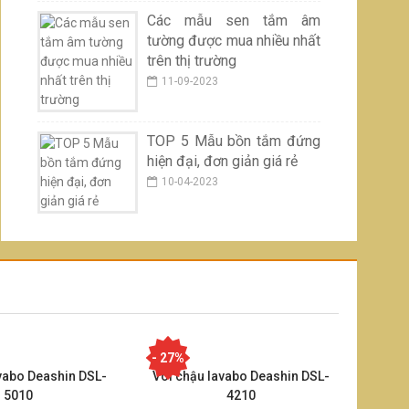
Các mẫu sen tắm âm
tường được mua nhiều nhất
trên thị trường
11-09-2023
TOP 5 Mẫu bồn tắm đứng
hiện đại, đơn giản giá rẻ
10-04-2023
- 27%
vabo Deashin DSL-
Vòi chậu lavabo Deashin DSL-
5010
4210