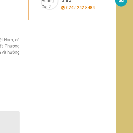
Gia 2
0242 242 8484
iệt Nam, có
hất Phương
a và hưởng