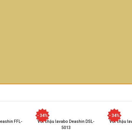
- 34%
- 34%
Deashin FFL-
Vòi chậu lavabo Deashin DSL-
Vòi chậu la
5013