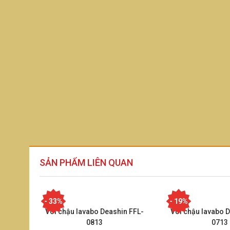
SẢN PHẨM LIÊN QUAN
- 33%
- 19%
Vòi chậu lavabo Deashin FFL-
Vòi chậu lavabo 
0813
0713