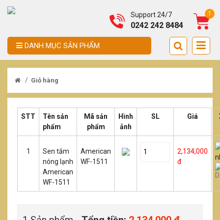
1
Support 24/7
0242 242 8484
DANH MỤC SẢN PHẨM
/
Giỏ hàng
STT
Tên sản
Mã sản
Hình
SL
Giá
phẩm
phẩm
ảnh
1
Sen tắm
American
2,134,000
nóng lạnh
WF-1511
đ
American
WF-1511