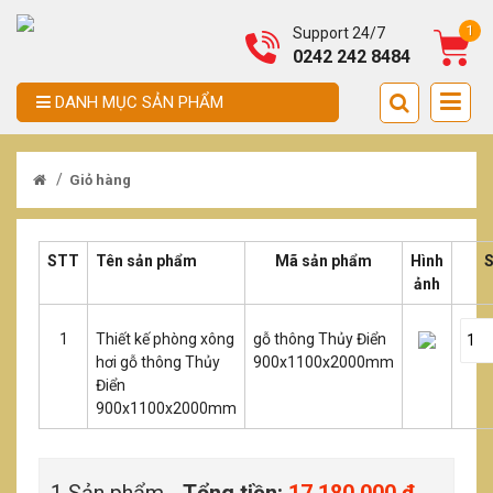
1
Support 24/7
0242 242 8484
DANH MỤC SẢN PHẨM
/
Giỏ hàng
STT
Tên sản phẩm
Mã sản phẩm
Hình
S
ảnh
1
Thiết kế phòng xông
gỗ thông Thủy Điển
hơi gỗ thông Thủy
900x1100x2000mm
Điển
900x1100x2000mm