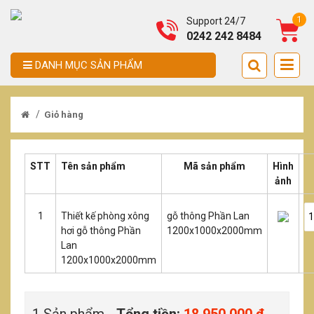
1
Support 24/7
0242 242 8484
DANH MỤC SẢN PHẨM
/
Giỏ hàng
STT
Tên sản phẩm
Mã sản phẩm
Hình
ảnh
1
Thiết kế phòng xông
gỗ thông Phần Lan
hơi gỗ thông Phần
1200x1000x2000mm
Lan
1200x1000x2000mm