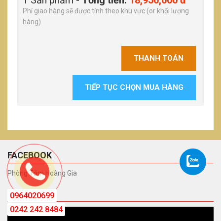
1 Sản phẩm -
Tổng tiền:
18,950,000 đ
Phí giao hàng sẽ được tính theo khu vực (or khối lượng
hàng)
THANH TOÁN
TIẾP TỤC CHỌN MUA HÀNG
FACEBOOK
Phòng Tắm Hoàng Gia
VIDEO
0964020699
0242 242 8484