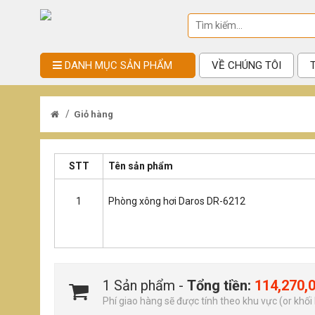
DANH MỤC SẢN PHẨM
VỀ CHÚNG TÔI
/
Giỏ hàng
STT
Tên sản phẩm
1
Phòng xông hơi Daros DR-6212
1 Sản phẩm -
Tổng tiền:
114,270,
Phí giao hàng sẽ được tính theo khu vực (or khối