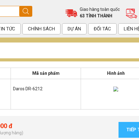
Giao hàng toàn quốc
63 TỈNH THÀNH
TIN TỨC
CHÍNH SÁCH
DỰ ÁN
ĐỐI TÁC
LIÊN H
Mã sản phẩm
Hình ảnh
Daros DR-6212
000 đ
TIẾP
 lượng hàng)