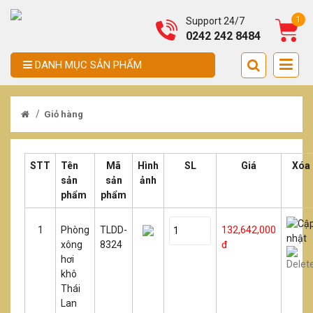
1
Support 24/7
0242 242 8484
DANH MỤC SẢN PHẨM
/
Giỏ hàng
STT
Tên
Mã
Hình
SL
Giá
Xóa
sản
sản
ảnh
phẩm
phẩm
1
Phòng
TLDD-
132,642,000
xông
8324
đ
hơi
khô
Thái
Lan