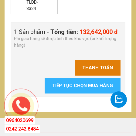
TLDD-
8324
1 Sản phẩm -
Tổng tiền:
132,642,000 đ
Phí giao hàng sẽ được tính theo khu vực (or khối lượng
hàng)
THANH TOÁN
TIẾP TỤC CHỌN MUA HÀNG
0964020699
FACEBOOK
0242 242 8484