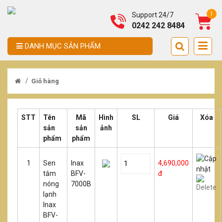
1
Support 24/7
0242 242 8484
DANH MỤC SẢN PHẨM
/
Giỏ hàng
STT
Tên
Mã
Hình
SL
Giá
Xóa
sản
sản
ảnh
phẩm
phẩm
1
Sen
Inax
4,690,000
tắm
BFV-
đ
nóng
7000B
lạnh
Inax
BFV-