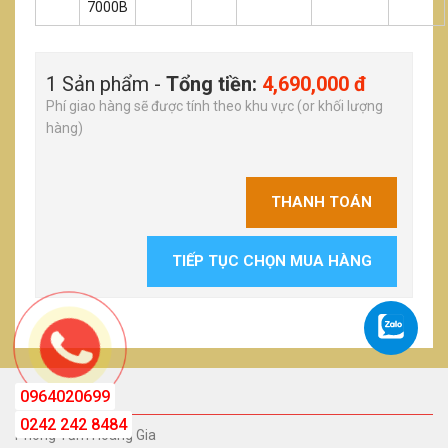
7000B
1 Sản phẩm -
Tổng tiền:
4,690,000 đ
Phí giao hàng sẽ được tính theo khu vực (or khối lượng
hàng)
THANH TOÁN
TIẾP TỤC CHỌN MUA HÀNG
0964020699
FACEBOOK
0242 242 8484
Phòng Tắm Hoàng Gia