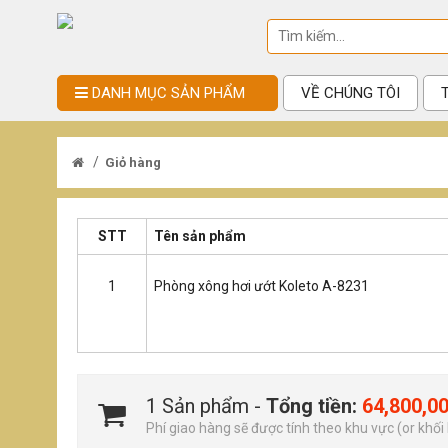
DANH MỤC SẢN PHẨM
VỀ CHÚNG TÔI
/
Giỏ hàng
STT
Tên sản phẩm
1
Phòng xông hơi ướt Koleto A-8231
1 Sản phẩm -
Tổng tiền:
64,800,0
Phí giao hàng sẽ được tính theo khu vực (or khối