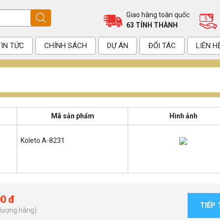
Giao hàng toàn quốc
63 TỈNH THÀNH
TIN TỨC
CHÍNH SÁCH
DỰ ÁN
ĐỐI TÁC
LIÊN H
Mã sản phẩm
Hình ảnh
Koleto A-8231
00 đ
TIẾP
 lượng hàng)