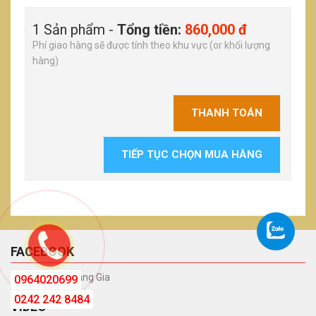
1 Sản phẩm -
Tổng tiền:
860,000 đ
Phí giao hàng sẽ được tính theo khu vực (or khối lượng
hàng)
THANH TOÁN
TIẾP TỤC CHỌN MUA HÀNG
FACEBOOK
Phòng Tắm Hoàng Gia
0964020699
0242 242 8484
VIDEO