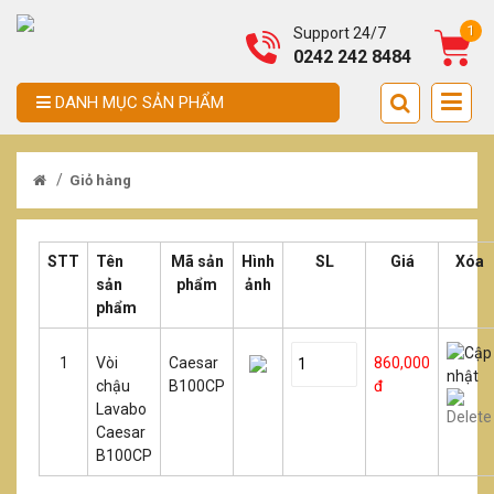
1
Support 24/7
0242 242 8484
DANH MỤC SẢN PHẨM
/
Giỏ hàng
STT
Tên
Mã sản
Hình
SL
Giá
Xóa
sản
phẩm
ảnh
phẩm
1
Vòi
Caesar
860,000
chậu
B100CP
đ
Lavabo
Caesar
B100CP