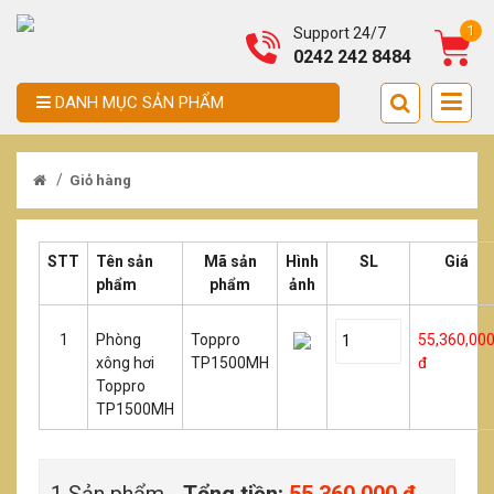
1
Support 24/7
0242 242 8484
DANH MỤC SẢN PHẨM
/
Giỏ hàng
STT
Tên sản
Mã sản
Hình
SL
Giá
phẩm
phẩm
ảnh
1
Phòng
Toppro
55,360,00
xông hơi
TP1500MH
đ
Toppro
TP1500MH