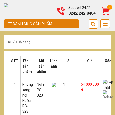
1
Support 24/7
0242 242 8484
DANH MỤC SẢN PHẨM
/
Giỏ hàng
STT
Tên
Mã
Hình
SL
Giá
Xóa
sản
sản
ảnh
phẩm
phẩm
1
Phòng
Nofer
54,000,000
xông
PS-
đ
hơi
323
Nofer
PS-
323