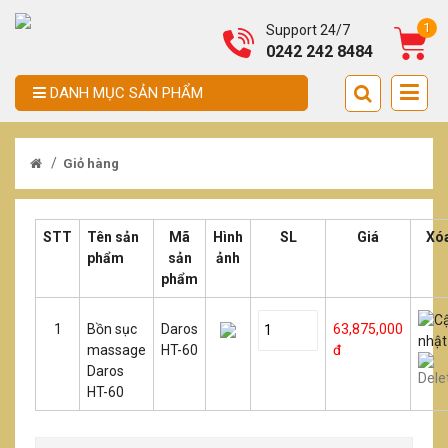
1
Support 24/7
0242 242 8484
DANH MỤC SẢN PHẨM
/
Giỏ hàng
STT
Tên sản
Mã
Hình
SL
Giá
Xó
phẩm
sản
ảnh
phẩm
1
Bồn sục
Daros
63,875,000
massage
HT-60
đ
Daros
HT-60