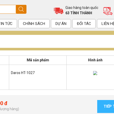
Giao hàng toàn quốc
63 TỈNH THÀNH
TIN TỨC
CHÍNH SÁCH
DỰ ÁN
ĐỐI TÁC
LIÊN H
Mã sản phẩm
Hình ảnh
Daros HT-1027
00 đ
TIẾP
 lượng hàng)