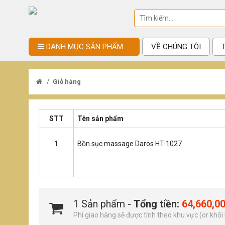
DANH MỤC SẢN PHẨM
VỀ CHÚNG TÔI
/
Giỏ hàng
STT
Tên sản phẩm
1
Bồn sục massage Daros HT-1027
1 Sản phẩm -
Tổng tiền:
64,660,0
Phí giao hàng sẽ được tính theo khu vực (or khối