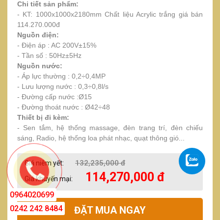
Chi tiết sản phẩm:
- KT: 1000x1000x2180mm Chất liệu Acrylic trắng giá bán
114.270.000đ
Nguồn điện:
- Điện áp : AC 200V±15%
- Tần số : 50Hz±5Hz
Nguồn nước:
- Áp lực thường : 0,2÷0,4MP
- Lưu lượng nước : 0,3÷0,8l/s
- Đường cấp nước :Ø15
- Đường thoát nước : Ø42÷48
Thiết bị đi kèm:
- Sen tắm, hệ thống massage, đèn trang trí, đèn chiếu
sáng, Radio, hệ thống loa phát nhạc, quạt thông gió...
132,235,000 đ
Giá niêm yết:
114,270,000 đ
Giá khuyến mại:
0964020699
0242 242 8484
ĐẶT MUA NGAY