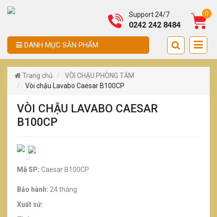
0
Support 24/7
0242 242 8484
DANH MỤC SẢN PHẨM
Trang chủ
VÒI CHẬU PHÒNG TẰM
Vòi chậu Lavabo Caesar B100CP
VÒI CHẬU LAVABO CAESAR
B100CP
Mã SP:
Caesar B100CP
Bảo hành:
24 tháng
Xuất sứ: